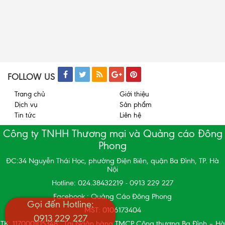
FOLLOW US
Trang chủ
Giới thiệu
Dịch vụ
Sản phẩm
Tin tức
Liên hệ
Công ty TNHH Thương mại và Quảng cáo Đông
Phong
ĐC:34 Nguyễn Thái Học, phường Điện Biên, quận Ba Đình, TP. Hà
Nội
Hotline: 024.38432219 - 0913 229 227
Facebook : Quảng Cáo Đông Phong
Gọi đến Hotline:
MST: 0106173404
0913 229 227
TK: 117000105348 . Tại Ngân hàng TMCP Công thương Ba Đình – Hà