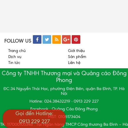
FOLLOW US
Trang chủ
Giới thiệu
Dịch vụ
Sản phẩm
Tin tức
Liên hệ
Công ty TNHH Thương mại và Quảng cáo Đông
Phong
ĐC:34 Nguyễn Thái Học, phường Điện Biên, quận Ba Đình, TP. Hà
Nội
Hotline: 024.38432219 - 0913 229 227
Facebook : Quảng Cáo Đông Phong
Gọi đến Hotline:
MST: 0106173404
0913 229 227
TK: 117000105348 . Tại Ngân hàng TMCP Công thương Ba Đình – Hà