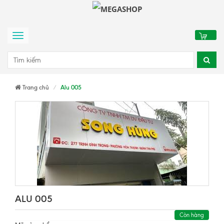
0
Menu
Trang chủ
Alu 005
ALU 005
Còn hàng